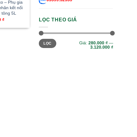
o – Phụ gia
nhân kết nối
 tông 5L
0
₫
LỌC THEO GIÁ
Giá
Giá
Giá:
280.000 ₫
—
LỌC
tối
tối
3.120.000 ₫
thiểu
đa