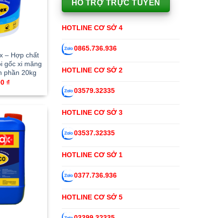
HỖ TRỢ TRỰC TUYẾN
HOTLINE CƠ SỞ 4
0865.736.936
x – Hợp chất
i gốc xi măng
HOTLINE CƠ SỞ 2
h phần 20kg
00
₫
03579.32335
HOTLINE CƠ SỞ 3
03537.32335
HOTLINE CƠ SỞ 1
0377.736.936
HOTLINE CƠ SỞ 5
03399.32335