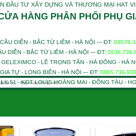
N ĐẦU TƯ XÂY DỰNG VÀ THƯƠNG MẠI HAT V
CỬA HÀNG PHÂN PHỐI PHỤ GI
 CẦU DIỄN - BẮC TỪ LIÊM - HÀ NỘI --- ĐT:
03579.
ẦU DIỄN - BẮC TỪ LIÊM - HÀ NỘI --- ĐT:
0336.736.
T GELEXIMCO - LÊ TRỌNG TẤN - HÀ ĐÔNG - HÀ NỘI
GIA TỰ - LONG BIÊN - HÀ NỘI --- ĐT:
0865.736.93
Tìm
- LK 51 - KĐT LOUIS HOÀNG MAI - ĐỒNG TÀU - HO
kiếm: