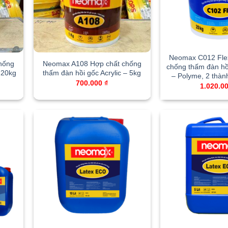
Neomax C012 Fle
hống
Neomax A108 Hợp chất chống
chống thấm đàn hồ
 20kg
thấm đàn hồi gốc Acrylic – 5kg
– Polyme, 2 thàn
700.000
₫
1.020.0