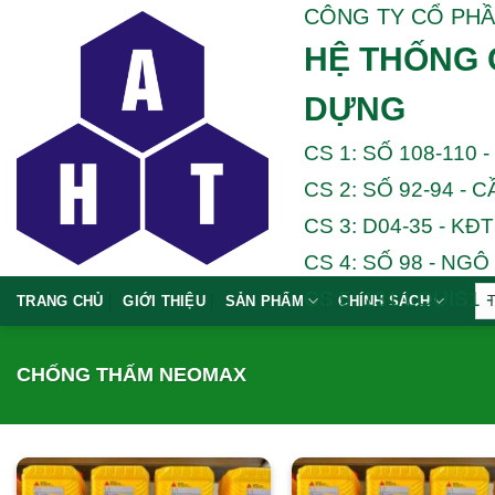
Chuyển
CÔNG TY CỔ PHẦ
đến
HỆ THỐNG 
nội
dung
DỰNG
CS 1: SỐ 108-110 -
CS 2: SỐ 92-94 - C
CS 3: D04-35 - KĐ
CS 4: SỐ 98 - NGÔ 
CS 5: 131 LOUIS1 
TRANG CHỦ
GIỚI THIỆU
SẢN PHẨM
CHÍNH SÁCH
CHỐNG THẤM NEOMAX