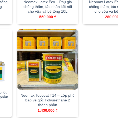
hống
Neomax Latex Eco – Phụ gia
Neomax Latex Ec
g –
chống thấm, tác nhân kết nối
chống thấm, tác 
cho vữa và bê tông 10L
cho vữa và bê
550.000
₫
280.00
 lót
Neomax Topcoat T14 – Lớp phủ
 phần
bảo vệ gốc Polyurethane 2
thành phần
1.430.000
₫