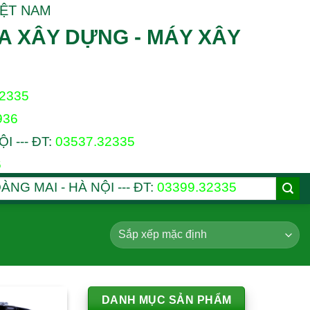
IỆT NAM
A XÂY DỰNG - MÁY XÂY
32335
936
 --- ĐT:
03537.32335
6
ÀNG MAI - HÀ NỘI --- ĐT:
03399.32335
DANH MỤC SẢN PHẨM