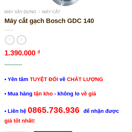
MÁY XÂY DỰNG
/
MÁY CẮT
Máy cắt gạch Bosch GDC 140
1.390.000
₫
----------
• Yên tâm
TUYỆT ĐỐI
về
CHẤT LƯỢNG
• Mua hàng
tận kho
- không lo
về giá
0865.736.936
• Liên hệ
để nhận được
giá tốt nhất!