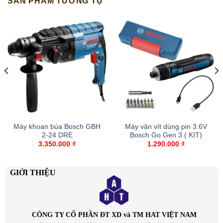
SẢN PHẨM TƯƠNG TỰ
Máy khoan búa Bosch GBH
Máy vặn vít dùng pin 3.6V
2-24 DRE
Bosch Go Gen 3 ( KIT)
3.350.000
₫
1.290.000
₫
GIỚI THIỆU
CÔNG TY CỔ PHẦN ĐT XD và TM HAT VIỆT NAM