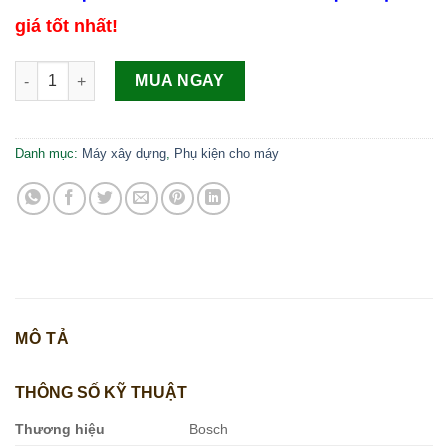
giá tốt nhất!
Bộ 3 mũi khoan gạch cứng Hex-9 (5/6/8) Bosch số lượng
MUA NGAY
Danh mục:
Máy xây dựng
,
Phụ kiện cho máy
MÔ TẢ
THÔNG SỐ KỸ THUẬT
Thương hiệu
Bosch