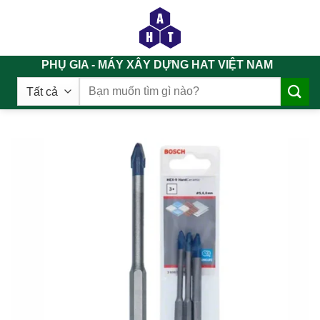
Chuyển
đến
nội
dung
PHỤ GIA - MÁY XÂY DỰNG HAT VIỆT NAM
Tìm
kiếm: