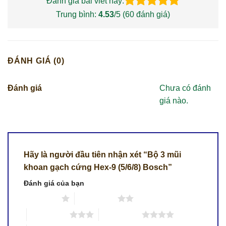
Đánh giá bài viết này:
Trung bình:
4.53
/5 (
60
đánh giá)
ĐÁNH GIÁ (0)
Đánh giá
Chưa có đánh
giá nào.
Hãy là người đầu tiên nhận xét “Bộ 3 mũi
khoan gạch cứng Hex-9 (5/6/8) Bosch”
Đánh giá của bạn
1 trên 5 sao
2 trên 5 sao
3 trên 5 sao
4 trên 5 sao