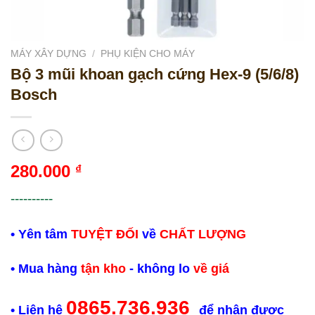
MÁY XÂY DỰNG
/
PHỤ KIỆN CHO MÁY
Bộ 3 mũi khoan gạch cứng Hex-9 (5/6/8)
Bosch
280.000
₫
----------
• Yên tâm
TUYỆT ĐỐI
về
CHẤT LƯỢNG
• Mua hàng
tận kho
- không lo
về giá
0865.736.936
• Liên hệ
để nhận được