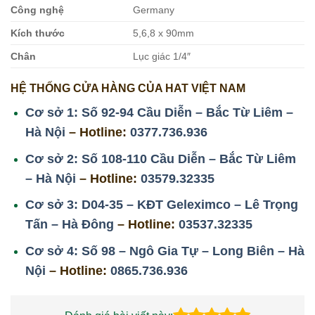
Công nghệ
Germany
Kích thước
5,6,8 x 90mm
Chân
Lục giác 1/4″
HỆ THỐNG CỬA HÀNG CỦA HAT VIỆT NAM
Cơ sở 1: Số 92-94 Cầu Diễn – Bắc Từ Liêm –
Hà Nội
– Hotline:
0377.736.936
Cơ sở 2: Số 108-110 Cầu Diễn – Bắc Từ Liêm
– Hà Nội
– Hotline:
03579.32335
Cơ sở 3: D04-35 – KĐT Geleximco – Lê Trọng
Tấn – Hà Đông
– Hotline:
03537.32335
Cơ sở 4: Số 98 – Ngô Gia Tự – Long Biên – Hà
Nội
– Hotline:
0865.736.936