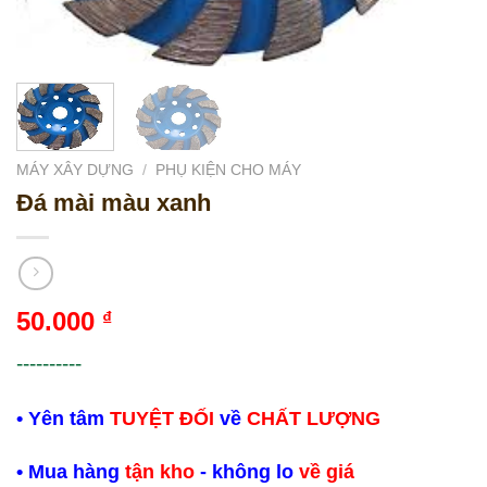
MÁY XÂY DỰNG
/
PHỤ KIỆN CHO MÁY
Đá mài màu xanh
50.000
₫
----------
• Yên tâm
TUYỆT ĐỐI
về
CHẤT LƯỢNG
• Mua hàng
tận kho
- không lo
về giá