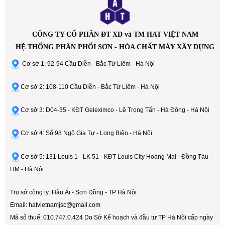
CÔNG TY CỔ PHẦN ĐT XD và TM HAT VIỆT NAM
HỆ THỐNG PHÂN PHỐI SƠN - HÓA CHẤT MÁY XÂY DỰNG
Cơ sở 1: 92-94 Cầu Diễn - Bắc Từ Liêm - Hà Nội
Cơ sở 2: 108-110 Cầu Diễn - Bắc Từ Liêm - Hà Nội
Cơ sở 3: D04-35 - KĐT Geleximco - Lê Trọng Tấn - Hà Đông - Hà Nội
Cơ sở 4: Số 98 Ngô Gia Tự - Long Biên - Hà Nội
Cơ sở 5: 131 Louis 1 - LK 51 - KĐT Louis City Hoàng Mai - Đồng Tàu -
HM - Hà Nội
Trụ sở công ty: Hậu Ái - Sơn Đồng - TP Hà Nội
Email: hatvietnamjsc@gmail.com
Mã số thuế: 010.747.0.424 Do Sở Kế hoạch và đầu tư TP Hà Nội cấp ngày