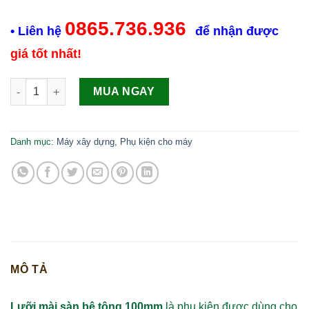
0865.736.936
• Liên hệ
để nhận được
giá tốt nhất!
Đá mài màu xanh số lượng
MUA NGAY
Danh mục:
Máy xây dựng
,
Phụ kiện cho máy
MÔ TẢ
Lưỡi mài sàn bê tông 100mm
là phụ kiện được dùng cho