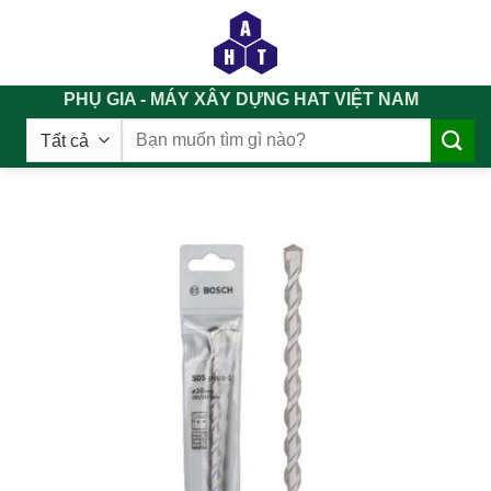
Chuyển
đến
nội
dung
PHỤ GIA - MÁY XÂY DỰNG HAT VIỆT NAM
Tìm
kiếm: