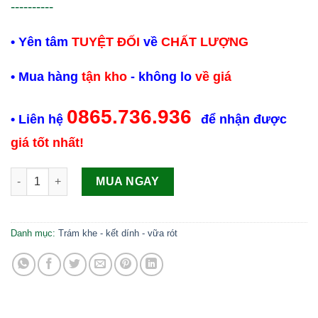
----------
• Yên tâm
TUYỆT ĐỐI
về
CHẤT LƯỢNG
• Mua hàng
tận kho
- không lo
về giá
0865.736.936
• Liên hệ
để nhận được
giá tốt nhất!
Sika Dur 752 Nhựa bơm epoxy 2 thành phần xử lý vết nứt số l
MUA NGAY
Danh mục:
Trám khe - kết dính - vữa rót