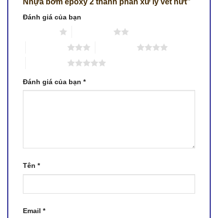
Nhựa bơm epoxy 2 thành phần xử lý vết nứt”
Đánh giá của bạn
1 trên 5 sao
2 trên 5 sao
3 trên 5 sao
4 trên 5 sao
5 trên 5 sao
Đánh giá của bạn
*
Tên
*
Email
*