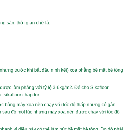
g sàn, thời gian chờ là:
nhưng trước khi bắt đầu ninh kết) xoa phẳng bề mặt bê tông
 được làm phẳng với tỷ lệ 3-6kg/m2. Để cho Sikafloor
c sikafloor chapdur
ước bằng máy xoa nền chạy với tốc độ thấp nhưng có gắn
iện sau đó một lúc nhưng máy xoa nên được chạy với tốc độ
anh vì điều này có thể làm nứt bề mặt bê tông. Do đó phải