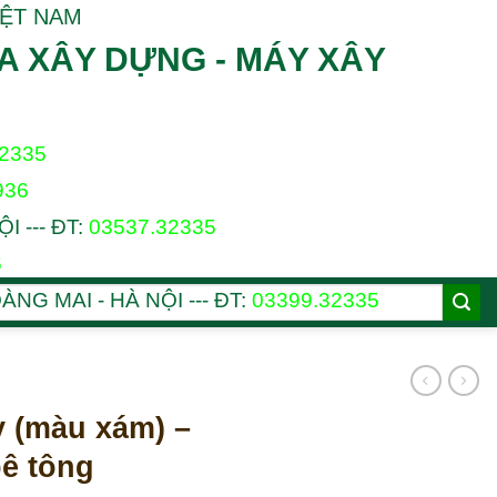
IỆT NAM
A XÂY DỰNG - MÁY XÂY
32335
936
 --- ĐT:
03537.32335
6
ÀNG MAI - HÀ NỘI --- ĐT:
03399.32335
y (màu xám) –
bê tông