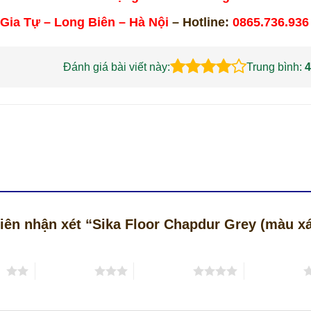
 Gia Tự – Long Biên – Hà Nội
– Hotline:
0865.736.936
Đánh giá bài viết này:
Trung bình:
4
tiên nhận xét “Sika Floor Chapdur Grey (màu x
ao
3 trên 5 sao
4 trên 5 sao
5 trên 5 sao