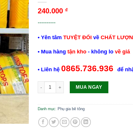
240.000
₫
----------
• Yên tâm
TUYỆT ĐỐI
về
CHẤT LƯỢ
• Mua hàng
tận kho
- không lo
về giá
0865.736.936
• Liên hệ
để nh
Sika Floor Chapdur Grey (màu xám) - Phụ gia 
MUA NGAY
Danh mục:
Phụ gia bê tông