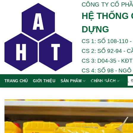
Chuyển
CÔNG TY CỔ PHẦ
đến
HỆ THỐNG 
nội
dung
DỰNG
CS 1: SỐ 108-110 -
CS 2: SỐ 92-94 - C
CS 3: D04-35 - KĐ
CS 4: SỐ 98 - NGÔ 
CS 5: 131 LOUIS1 
TRANG CHỦ
GIỚI THIỆU
SẢN PHẨM
CHÍNH SÁCH