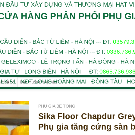
N ĐẦU TƯ XÂY DỰNG VÀ THƯƠNG MẠI HAT V
CỬA HÀNG PHÂN PHỐI PHỤ GI
 CẦU DIỄN - BẮC TỪ LIÊM - HÀ NỘI --- ĐT:
03579.
ẦU DIỄN - BẮC TỪ LIÊM - HÀ NỘI --- ĐT:
0336.736.
T GELEXIMCO - LÊ TRỌNG TẤN - HÀ ĐÔNG - HÀ NỘI
GIA TỰ - LONG BIÊN - HÀ NỘI --- ĐT:
0865.736.93
Tìm
- LK 51 - KĐT LOUIS HOÀNG MAI - ĐỒNG TÀU - HO
kiếm:
PHỤ GIA BÊ TÔNG
Sika Floor Chapdur Gre
Phụ gia tăng cứng sàn 