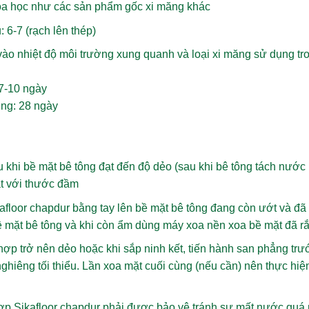
a học như các sản phẩm gốc xi măng khác
 6-7 (rạch lên thép)
ào nhiệt độ môi trường xung quanh và loại xi măng sử dụng tron
 7-10 ngày
ờng: 28 ngày
 khi bề mặt bê tông đạt đến độ dẻo (sau khi bê tông tách nước 
t với thước đầm
afloor chapdur bằng tay lên bề mặt bê tông đang còn ướt và đã
ề mặt bê tông và khi còn ẩm dùng máy xoa nền xoa bề mặt đã rắ
ợp trở nên dẻo hoặc khi sắp ninh kết, tiến hành san phẳng tr
 nghiêng tối thiểu. Lần xoa mặt cuối cùng (nếu cần) nên thực h
 Sikafloor chapdur phải được bảo vệ tránh sự mất nước quá nh