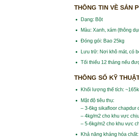
THÔNG TIN VỀ SẢN 
Dạng: Bột
Màu: Xanh, xám (thông dụn
Đóng gói: Bao 25kg
Lưu trữ: Nơi khô mát, có 
Tối thiểu 12 tháng nếu đư
THÔNG SỐ KỸ THUẬ
Khối lượng thể tích: ~165k
Mật độ tiêu thụ:
– 3-6kg sikafloor chapdur
– 4kg/m2 cho khu vực chịu
– 5-6kg/m2 cho khu vực ch
Khả năng kháng hóa chất: