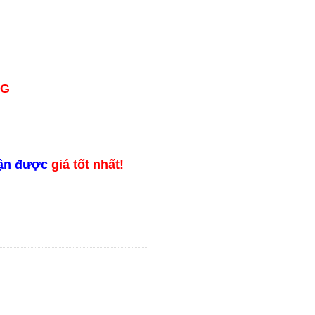
NG
ận được
giá tốt nhất!
tăng cứng sàn bê tông số lượng