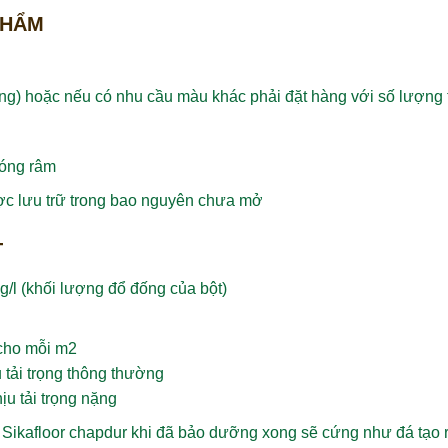
PHẨM
g) hoặc nếu có nhu cầu màu khác phải đặt hàng với số lượng t
bóng râm
ợc lưu trữ trong bao nguyên chưa mở
T
g/l (khối lượng đổ đống của bột)
 cho mỗi m2
 tải trọng thông thường
ịu tải trọng nặng
 Sikafloor chapdur khi đã bảo dưỡng xong sẽ cứng như đá tạo 