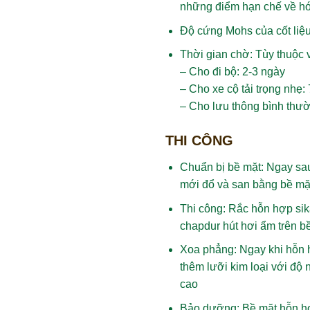
những điểm hạn chế về hó
Độ cứng Mohs của cốt liệu:
Thời gian chờ: Tùy thuộc v
– Cho đi bộ: 2-3 ngày
– Cho xe cộ tải trọng nhẹ:
– Cho lưu thông bình thư
THI CÔNG
Chuẩn bị bề mặt: Ngay sau
mới đổ và san bằng bề mặ
Thi công: Rắc hỗn hợp sik
chapdur hút hơi ẩm trên b
Xoa phẳng: Ngay khi hỗn h
thêm lưỡi kim loại với độ
cao
Bảo dưỡng: Bề mặt hỗn hợp