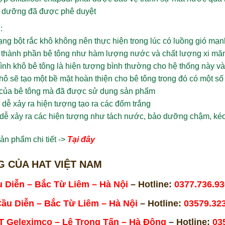
ảo dưỡng đã được phê duyệt
:
ạng bột rắc khô không nên thực hiện trong lúc có luồng gió mạn
 thành phần bê tông như hàm lượng nước và chất lượng xi măn
rình khô bê tông là hiện tượng bình thường cho hệ thống này 
hô sẽ tạo một bề mặt hoàn thiện cho bê tông trong đó có một số
 của bê tông mà đã được sử dụng sản phẩm
 dễ xảy ra hiện tượng tạo ra các đốm trắng
dễ xảy ra các hiện tượng như tách nước, bảo dưỡng chậm, kéo
ản phẩm chi tiết ->
Tại đây
 CỦA HAT VIỆT NAM
u Diễn – Bắc Từ Liêm – Hà Nội
– Hotline:
0377.736.93
Cầu Diễn – Bắc Từ Liêm – Hà Nội
– Hotline:
03579.32
T Geleximco – Lê Trọng Tấn – Hà Đông
– Hotline:
03