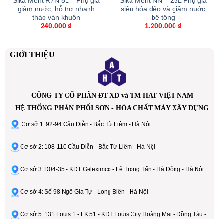
Sika Ment R7N 5L – Phụ gia
Sika Ment NN – 25L Phụ gia
giảm nước, hỗ trợ nhanh
siêu hóa dẻo và giảm nước
tháo ván khuôn
bê tông
240.000
₫
1.200.000
₫
GIỚI THIỆU
CÔNG TY CỔ PHẦN ĐT XD và TM HAT VIỆT NAM
HỆ THỐNG PHÂN PHỐI SƠN - HÓA CHẤT MÁY XÂY DỰNG
Cơ sở 1: 92-94 Cầu Diễn - Bắc Từ Liêm - Hà Nội
Cơ sở 2: 108-110 Cầu Diễn - Bắc Từ Liêm - Hà Nội
Cơ sở 3: D04-35 - KĐT Geleximco - Lê Trọng Tấn - Hà Đông - Hà Nội
Cơ sở 4: Số 98 Ngô Gia Tự - Long Biên - Hà Nội
Cơ sở 5: 131 Louis 1 - LK 51 - KĐT Louis City Hoàng Mai - Đồng Tàu -