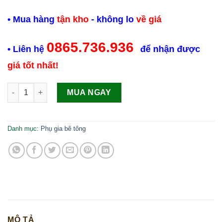
• Mua hàng
tận kho
- không lo
về giá
0865.736.936
• Liên hệ
để nhận được
giá tốt nhất!
Sika Ment NN - 5L Phụ gia siêu hóa dẻo và giảm nước bê tông
MUA NGAY
Danh mục:
Phụ gia bê tông
MÔ TẢ