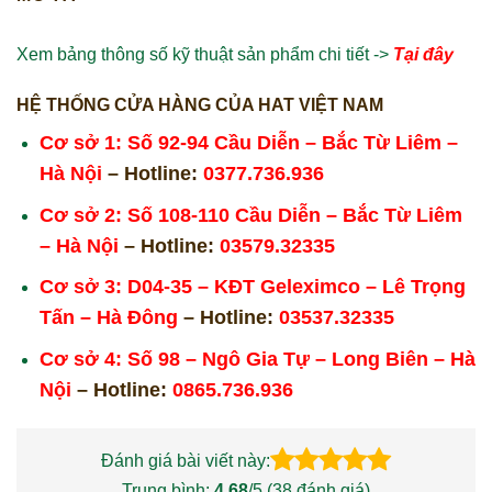
Xem bảng thông số kỹ thuật sản phẩm chi tiết ->
Tại đây
HỆ THỐNG CỬA HÀNG CỦA HAT VIỆT NAM
Cơ sở 1: Số 92-94 Cầu Diễn – Bắc Từ Liêm –
Hà Nội
– Hotline:
0377.736.936
Cơ sở 2: Số 108-110 Cầu Diễn – Bắc Từ Liêm
– Hà Nội
– Hotline:
03579.32335
Cơ sở 3: D04-35 – KĐT Geleximco – Lê Trọng
Tấn – Hà Đông
– Hotline:
03537.32335
Cơ sở 4: Số 98 – Ngô Gia Tự – Long Biên – Hà
Nội
– Hotline:
0865.736.936
Đánh giá bài viết này:
Trung bình:
4.68
/5 (
38
đánh giá)