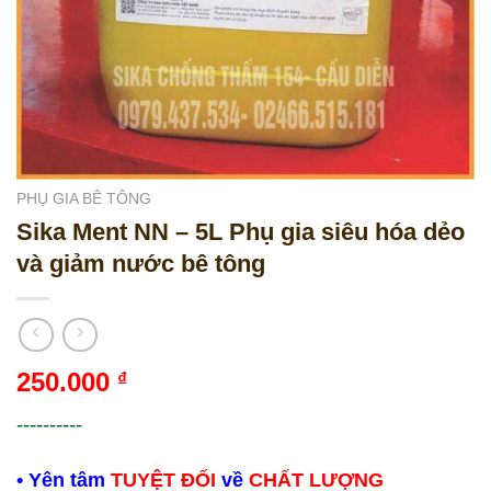
PHỤ GIA BÊ TÔNG
Sika Ment NN – 5L Phụ gia siêu hóa dẻo
và giảm nước bê tông
250.000
₫
----------
• Yên tâm
TUYỆT ĐỐI
về
CHẤT LƯỢNG