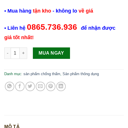
• Mua hàng
tận kho
- không lo
về giá
0865.736.936
• Liên hệ
để nhận được
giá tốt nhất!
Sika Waterbar V20 Băng cản nước (cuộn 20m) số lượng
MUA NGAY
Danh mục:
sản phẩm chống thấm
,
Sản phẩm thông dụng
MÔ TẢ