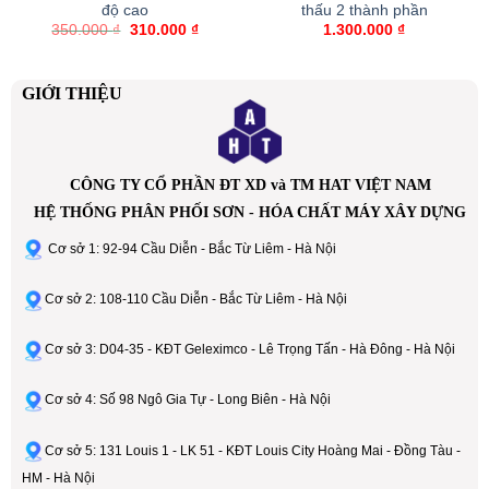
độ cao
thấu 2 thành phần
Giá
Giá
350.000
₫
310.000
₫
1.300.000
₫
gốc
hiện
là:
tại
350.000 ₫.
là:
00 ₫.
310.000 ₫.
GIỚI THIỆU
CÔNG TY CỔ PHẦN ĐT XD và TM HAT VIỆT NAM
HỆ THỐNG PHÂN PHỐI SƠN - HÓA CHẤT MÁY XÂY DỰNG
Cơ sở 1: 92-94 Cầu Diễn - Bắc Từ Liêm - Hà Nội
Cơ sở 2: 108-110 Cầu Diễn - Bắc Từ Liêm - Hà Nội
Cơ sở 3: D04-35 - KĐT Geleximco - Lê Trọng Tấn - Hà Đông - Hà Nội
Cơ sở 4: Số 98 Ngô Gia Tự - Long Biên - Hà Nội
Cơ sở 5: 131 Louis 1 - LK 51 - KĐT Louis City Hoàng Mai - Đồng Tàu -
HM - Hà Nội