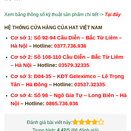
Xem bảng thông số kỹ thuật sản phẩm chi tiết ->
Tại đây
HỆ THỐNG CỬA HÀNG CỦA HAT VIỆT NAM
Cơ sở 1: Số 92-94 Cầu Diễn – Bắc Từ Liêm –
Hà Nội
– Hotline:
0377.736.936
Cơ sở 2: Số 108-110 Cầu Diễn – Bắc Từ Liêm
– Hà Nội
– Hotline:
03579.32335
Cơ sở 3: D04-35 – KĐT Geleximco – Lê Trọng
Tấn – Hà Đông
– Hotline:
03537.32335
Cơ sở 4: Số 98 – Ngô Gia Tự – Long Biên – Hà
Nội
– Hotline:
0865.736.936
Đánh giá bài viết này:
Trung bình:
4.42
/5 (
66
đánh giá)